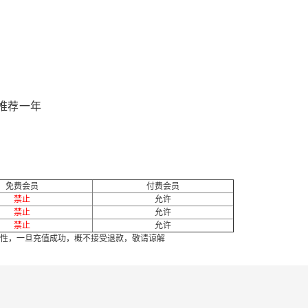
片推荐一年
免费会员
付费会员
禁止
允许
禁止
允许
禁止
允许
性，一旦充值成功，概不接受退款，敬请谅解