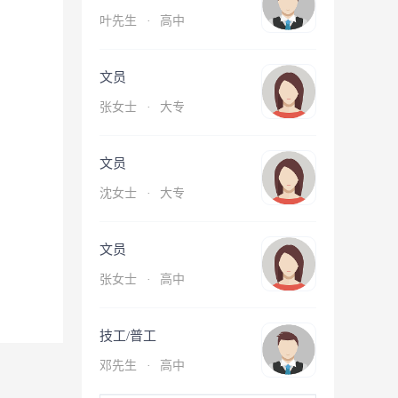
叶先生
·
高中
文员
张女士
·
大专
文员
沈女士
·
大专
文员
张女士
·
高中
技工/普工
邓先生
·
高中